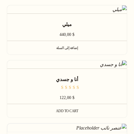
ميلي
440,00
$
إضافة إلى السلة
أنا و جسدي
تم التقييم
5.00
122,00
$
من 5
ADD TO CART