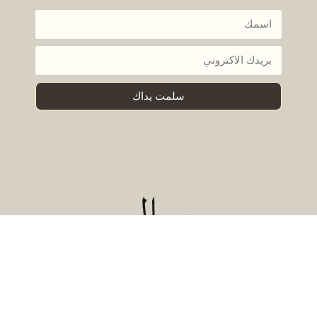
سلمت يداك
© 2026 - سالي الشوّا | موقع عمل
محمّد الحكيم
رسالتي هي تمكينكِ من عيش حياة مليئة بالتوازن، الراحة، والقوة