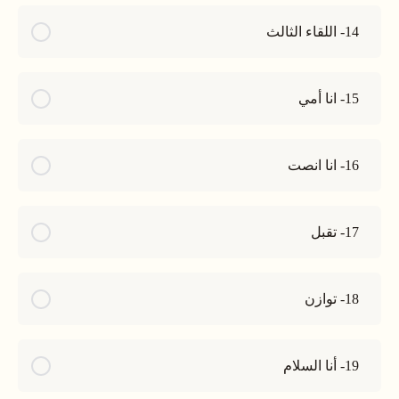
14- اللقاء الثالث
15- انا أمي
16- انا انصت
17- تقبل
18- توازن
19- أنا السلام