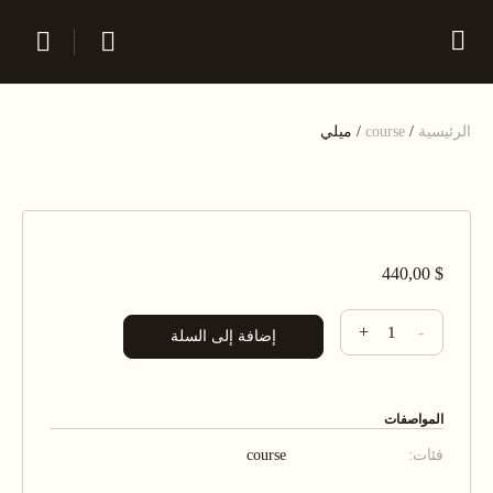
الرئيسية
/
course
/ ميلي
440,00
$
+
-
إضافة إلى السلة
المواصفات
فئات:
course